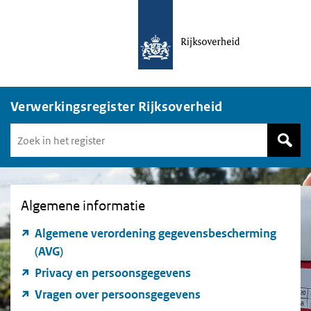
Verwerkingsregister Rijksoverheid
Zoek
in
het
register
van
Algemene informatie
Avgregisterrijksoverheid.nl
Algemene verordening gegevensbescherming
(AVG)
Privacy en persoonsgegevens
Vragen over persoonsgegevens