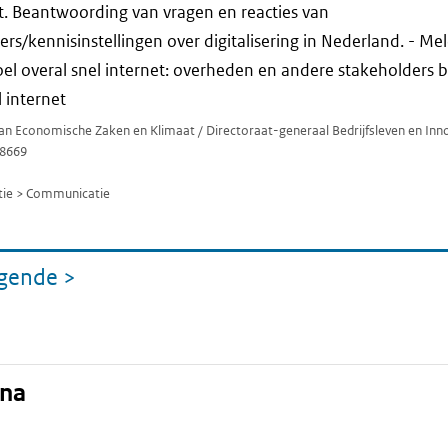
. Beantwoording van vragen en reacties van
s/kennisinstellingen over digitalisering in Nederland. - 
oel overal snel internet: overheden en andere stakeholders b
 internet
van Economische Zaken en Klimaat / Directoraat-generaal Bedrijfsleven en Inn
8669
ie > Communicatie
lgende
>
pagina
ina