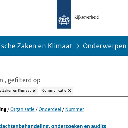
ische Zaken en Klimaat
Onderwerpen
en
, gefilterd op
e Zaken en Klimaat
Communicatie
ing
/
Organisatie
/
Onderdeel
/
Nummer
klachtenbehandeling, onderzoeken en audits