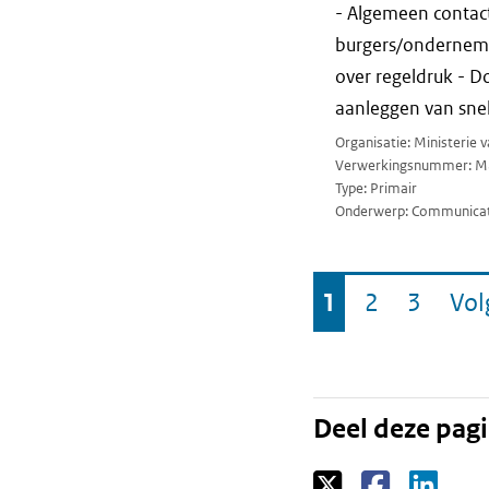
- Algemeen contact
burgers/ondernemer
over regeldruk - D
aanleggen van snel
Organisatie: Ministerie 
Verwerkingsnummer: M
Type: Primair
Onderwerp: Communicat
Ga
1
2
3
Vo
Pagina
Pagina
Pagina
naar
Deel deze pag