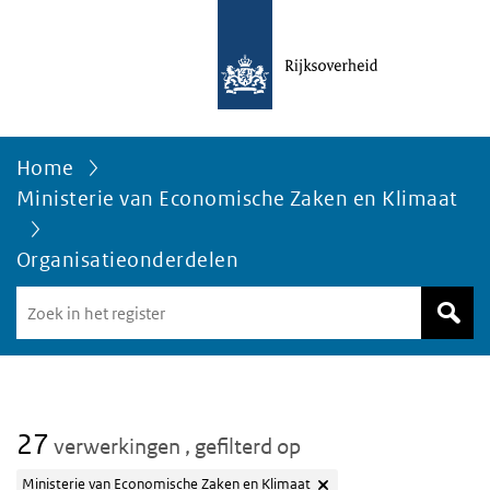
Home
Ministerie van Economische Zaken en Klimaat
Organisatieonderdelen
Zoek
in
het
register
van
Avgregisterrijksoverheid.nl
27
verwerkingen
, gefilterd op
Ministerie van Economische Zaken en Klimaat