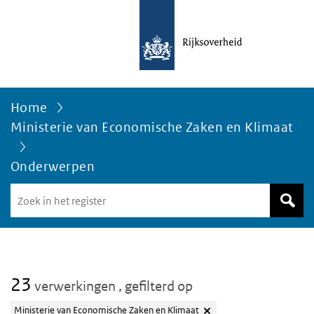
Home
Ministerie van Economische Zaken en Klimaat
Onderwerpen
Zoek
in
het
register
van
Avgregisterrijksoverheid.nl
23
verwerkingen
, gefilterd op
Ministerie van Economische Zaken en Klimaat