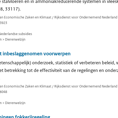
ke stalvloeren en in ammoniakreducerende systemen in vleesk
8, 33117).
 van Economische Zaken en Klimaat / Rijksdienst voor Ondernemend Nederland
3923
Nederlandse subsidies
n > Dierenwelzijn
it inbeslaggenomen voorwerpen
tenschappelijk) onderzoek, statistiek of verbeteren beleid,
et betrekking tot de effectiviteit van de regelingen en onde
.
 van Economische Zaken en Klimaat / Rijksdienst voor Ondernemend Nederland
6048
n > Dierenwelzijn
ingen fokkerijregeling