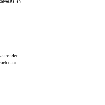
alverstallen
 waaronder
rzoek naar