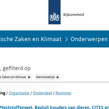
ische Zaken en Klimaat
Onderwerpen
, gefilterd op
e Zaken en Klimaat
Dierenwelzijn
ing
/
Organisatie
/
Onderdeel
/
Nummer
eststoffenwet, Besluit houders van dieren, CITES 