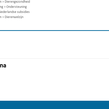
jn > Dierengezondheid
ng > Ondersteuning
Nederlandse subsidies
n > Dierenwelzijn
ina