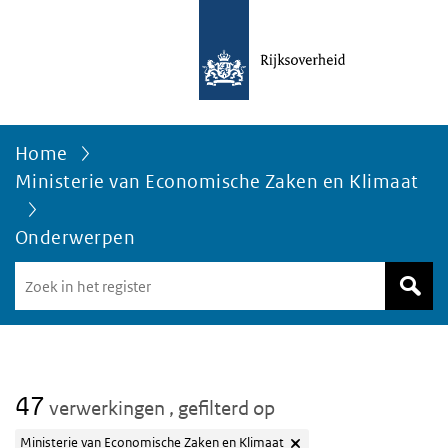
Home
Ministerie van Economische Zaken en Klimaat
Onderwerpen
Zoek
in
het
register
van
Avgregisterrijksoverheid.nl
47
verwerkingen
, gefilterd op
Ministerie van Economische Zaken en Klimaat