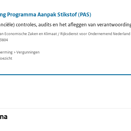
ing Programma Aanpak Stikstof (PAS)
anciële) controles, audits en het afleggen van verantwoording
 van Economische Zaken en Klimaat / Rijksdienst voor Ondernemend Nederland
3804
herming > Vergunningen
Toezicht
ina