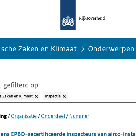
ische Zaken en Klimaat
Onderwerpen
, gefilterd op
e Zaken en Klimaat
Inspectie
ing
/
Organisatie
/
Onderdeel
/
Nummer
ens EPBD-gecertificeerde inspecteurs van airco-instal