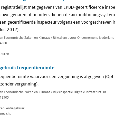
 registratielijst met gegevens van EPBD-gecertificeerde insp
ouweigenaren of huurders dienen de airconditioningssystem
een gecertificeerde inspecteur volgens een voorgeschreven 
uit 2012).
 van Economische Zaken en Klimaat / Rijksdienst voor Ondernemend Nederland
4560
Keuren
l gebruik frequentieruimte
equentieruimte waarvoor een vergunning is afgegeven (Optre
 zonder vergunning).
van Economische Zaken en Klimaat / Rijksinspectie Digitale Infrastructuur
12505
requentiegebruik
Toezicht