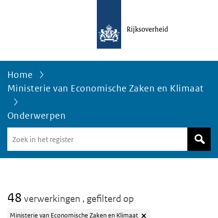
Home
Ministerie van Economische Zaken en Klimaat
Onderwerpen
Zoek
in
het
register
van
Avgregisterrijksoverheid.nl
48
verwerkingen
, gefilterd op
Ministerie van Economische Zaken en Klimaat