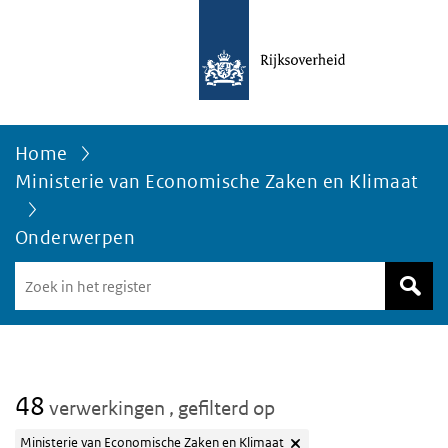
Home
Ministerie van Economische Zaken en Klimaat
Onderwerpen
Zoek
in
het
register
van
Avgregisterrijksoverheid.nl
48
verwerkingen
, gefilterd op
Ministerie van Economische Zaken en Klimaat