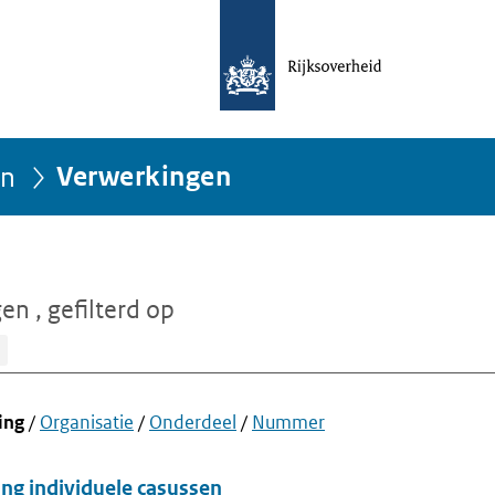
ën
Verwerkingen
gen
, gefilterd op
ing
/
Organisatie
/
Onderdeel
/
Nummer
ng individuele casussen