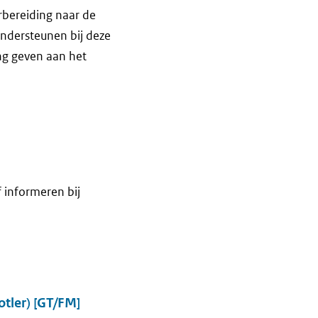
rbereiding naar de
ondersteunen bij deze
ng geven aan het
f informeren bij
tler) [GT/FM]