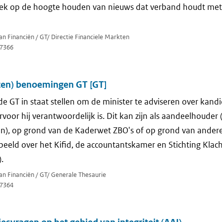
ek op de hoogte houden van nieuws dat verband houdt met 
van Financiën / GT/ Directie Financiele Markten
7366
ten) benoemingen GT [GT]
 GT in staat stellen om de minister te adviseren over kand
or hij verantwoordelijk is. Dit kan zijn als aandeelhouder (
n), op grond van de Kaderwet ZBO's of op grond van andere
beeld over het Kifid, de accountantskamer en Stichting Klac
.
van Financiën / GT/ Generale Thesaurie
7364