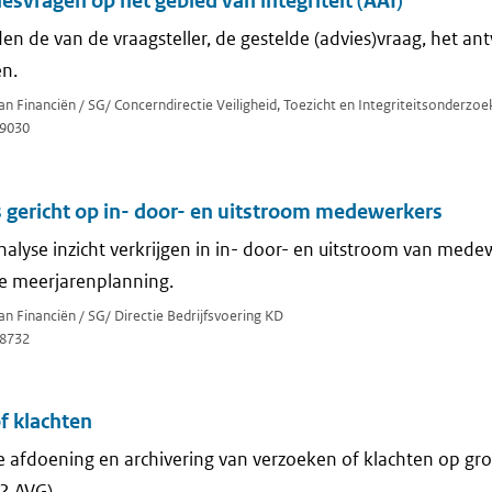
esvragen op het gebied van integriteit (AAI)
en de van de vraagsteller, de gestelde (advies)vraag, het a
en.
van Financiën / SG/ Concerndirectie Veiligheid, Toezicht en Integriteitsonderzo
9030
 gericht op in- door- en uitstroom medewerkers
alyse inzicht verkrijgen in in- door- en uitstroom van mede
e meerjarenplanning.
an Financiën / SG/ Directie Bedrijfsvoering KD
8732
f klachten
 afdoening en archivering van verzoeken of klachten op gr
22 AVG)