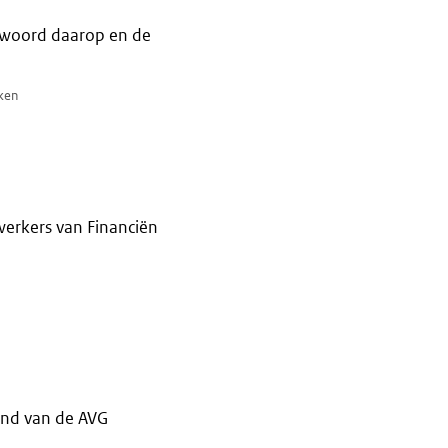
ntwoord daarop en de
eken
werkers van Financiën
ond van de AVG