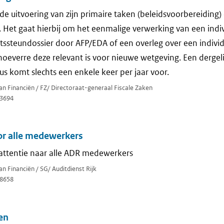
de uitvoering van zijn primaire taken (beleidsvoorbereiding)
Het gaat hierbij om het eenmalige verwerking van een indiv
tssteundossier door AFP/EDA of een overleg over een indivi
 hoeverre deze relevant is voor nieuwe wetgeving. Een dergel
us komt slechts een enkele keer per jaar voor.
van Financiën / FZ/ Directoraat-generaal Fiscale Zaken
3694
or alle medewerkers
attentie naar alle ADR medewerkers
an Financiën / SG/ Auditdienst Rijk
8658
en