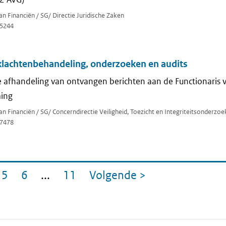
an Financiën / SG/ Directie Juridische Zaken
5244
klachtenbehandeling, onderzoeken en audits
ige afhandeling van ontvangen berichten aan de Functionaris 
ing
van Financiën / SG/ Concerndirectie Veiligheid, Toezicht en Integriteitsonderzo
7478
5
6
...
11
Volgende
>
gina
Pagina
Pagina
Pagina
pagina