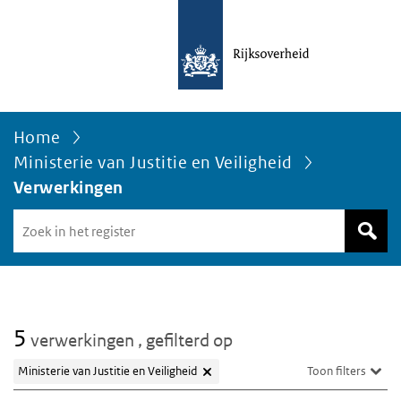
Home
Ministerie van Justitie en Veiligheid
Verwerkingen
Zoek
in
het
register
van
Avgregisterrijksoverheid.nl
5
verwerkingen
, gefilterd op
Ministerie van Justitie en Veiligheid
Toon filters