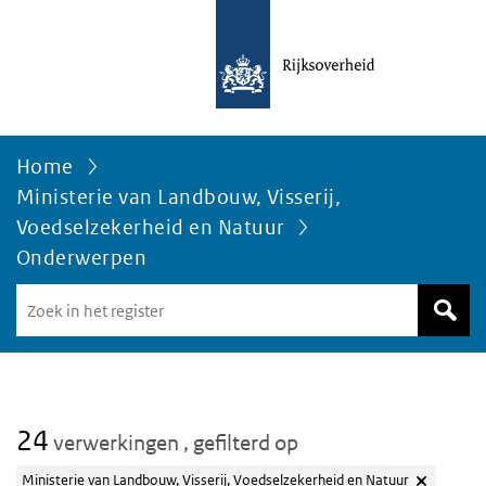
Home
Ministerie van Landbouw, Visserij,
Voedselzekerheid en Natuur
Onderwerpen
Zoek
in
het
register
van
Avgregisterrijksoverheid.nl
24
verwerkingen
, gefilterd op
Ministerie van Landbouw, Visserij, Voedselzekerheid en Natuur