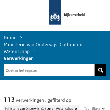
Home
Ministerie van Onderwijs, Cultuur en
Wetenschap
Verwerkingen
Zoek
in
het
register
van
Avgregisterrijksoverheid.nl
113
verwerkingen
, gefilterd op
Ministerie van Onderwijs, Cultuur en Wetenschap
Toon filters