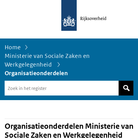
Home
Ministerie van Sociale Zaken en
Werkgelegenheid
Organisatieonderdelen
Zoek
in
het
register
van
Avgregisterrijksoverheid.nl
Organisatieonderdelen Ministerie van
Sociale Zaken en Werkgelegenheid