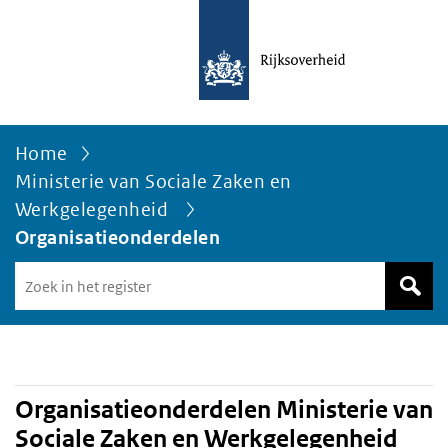
Home
Ministerie van Sociale Zaken en
Werkgelegenheid
Organisatieonderdelen
Zoek
in
het
register
van
Avgregisterrijksoverheid.nl
Organisatieonderdelen Ministerie van
Sociale Zaken en Werkgelegenheid