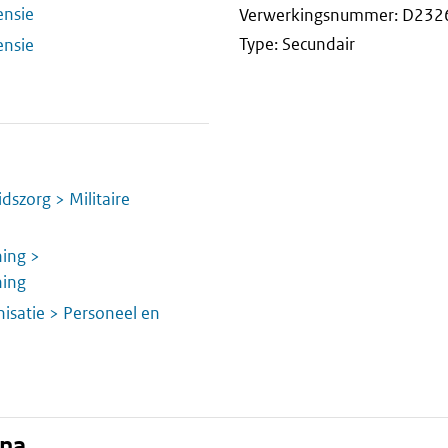
ensie
Verwerkingsnummer: D232
Type: Secundair
ensie
dszorg > Militaire
ning >
ning
isatie > Personeel en
ina