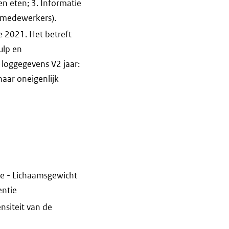
n eten; 3. Informatie
iemedewerkers).
e 2021. Het betreft
ulp en
 loggegevens V2 jaar:
naar oneigenlijk
te - Lichaamsgewicht
entie
nsiteit van de