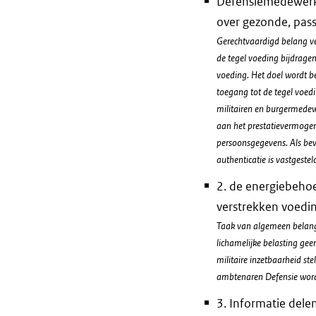
Defensiemedewerke
over gezonde, pas
Gerechtvaardigd belang ve
de tegel voeding bijdrage
voeding. Het doel wordt b
toegang tot de tegel voedi
militairen en burgermedew
aan het prestatievermogen
persoonsgegevens. Als beve
authenticatie is vastgestel
2. de energiebehoe
verstrekken voedin
Taak van algemeen belang.
lichamelijke belasting ge
militaire inzetbaarheid st
ambtenaren Defensie wordt
3. Informatie delen