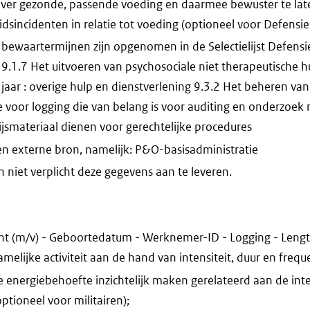
ver gezonde, passende voeding en daarmee bewuster te late
eidsincidenten in relatie tot voeding (optioneel voor Defens
bewaartermijnen zijn opgenomen in de Selectielijst Defensi
9.1.7 Het uitvoeren van psychosociale niet therapeutische h
 jaar : overige hulp en dienstverlening 9.3.2 Het beheren van
 voor logging die van belang is voor auditing en onderzoek 
ijsmateriaal dienen voor gerechtelijke procedures
n externe bron, namelijk: P&O-basisadministratie
niet verplicht deze gegevens aan te leveren.
cht (m/v) - Geboortedatum - Werknemer-ID - Logging - Leng
melijke activiteit aan de hand van intensiteit, duur en frequ
e energiebehoefte inzichtelijk maken gerelateerd aan de inte
ioneel voor militairen);