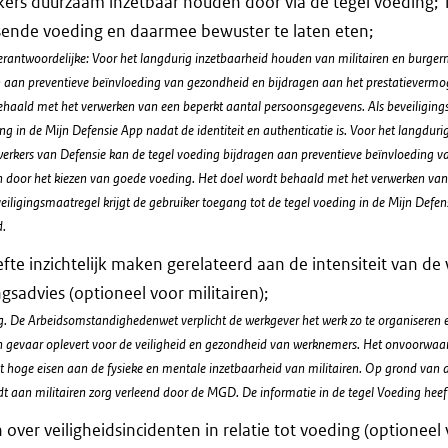
rs duurzaam inzetbaar houden door via de tegel voeding; 1
sende voeding en daarmee bewuster te laten eten;
rantwoordelijke: Voor het langdurig inzetbaarheid houden van militairen en burge
n aan preventieve beïnvloeding van gezondheid en bijdragen aan het prestatievermo
ehaald met het verwerken van een beperkt aantal persoonsgegevens. Als beveiligings
ng in de Mijn Defensie App nadat de identiteit en authenticatie is. Voor het langdu
erkers van Defensie kan de tegel voeding bijdragen aan preventieve beïnvloeding v
 door het kiezen van goede voeding. Het doel wordt behaald met het verwerken van
iligingsmaatregel krijgt de gebruiker toegang tot de tegel voeding in de Mijn Defens
d.
fte inzichtelijk maken gerelateerd aan de intensiteit van 
gsadvies (optioneel voor militairen);
 De Arbeidsomstandighedenwet verplicht de werkgever het werk zo te organiseren en 
en gevaar oplevert voor de veiligheid en gezondheid van werknemers. Het onvoorwaar
elt hoge eisen aan de fysieke en mentale inzetbaarheid van militairen. Op grond van
 aan militairen zorg verleend door de MGD. De informatie in de tegel Voeding heeft 
 over veiligheidsincidenten in relatie tot voeding (optioneel