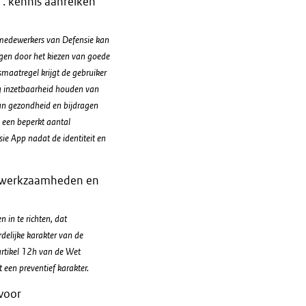
. kennis aanreiken
rmedewerkers van Defensie kan
gen door het kiezen van goede
maatregel krijgt de gebruiker
rig inzetbaarheid houden van
an gezondheid en bijdragen
 een beperkt aantal
ie App nadat de identiteit en
de werkzaamheden en
in te richten, dat
delijke karakter van de
 artikel 12h van de Wet
een preventief karakter.
 voor