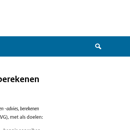
Zoek
in
het
register
van
 berekenen
Avgregisterrijksoverheid.nl
en -advies, berekenen
G), met als doelen: