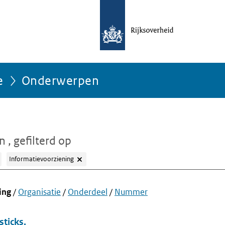
e
Onderwerpen
en
, gefilterd op
Informatievoorziening
ing
/
Organisatie
/
Onderdeel
/
Nummer
ticks.