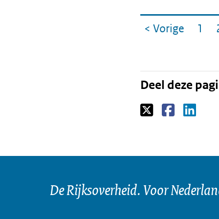
Ga
< Vorige
1
pagin
Pag
naar
Deel deze pag
De Rijksoverheid. Voor Nederla