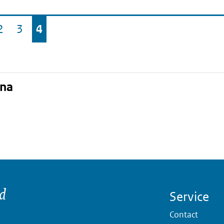
2
3
4
a
ina
Pagina
Pagina
Pagina
ina
nd
Service
Contact