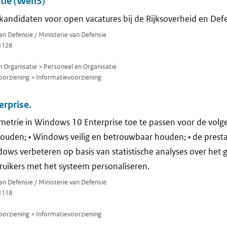
ctie (WenS)
kandidaten voor open vacatures bij de Rijksoverheid en Defe
van Defensie / Ministerie van Defensie
1128
 Organisatie > Personeel en Organisatie
orziening > Informatievoorziening
rprise.
emetrie in Windows 10 Enterprise toe te passen voor de volg
ouden; • Windows veilig en betrouwbaar houden; • de prest
ows verbeteren op basis van statistische analyses over het g
bruikers met het systeem personaliseren.
van Defensie / Ministerie van Defensie
1118
orziening > Informatievoorziening