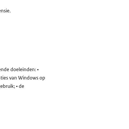
nsie.
ende doeleinden: •
aties van Windows op
ebruik; • de