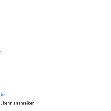
n
fte
. kennis aanreiken