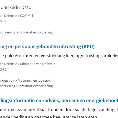
 USB sticks DMO
 van Defensie / COMMIT
2237
orziening > Informatievoorziening
ding en persoonsgebonden uitrusting (KPU)
ie pakketrechten en verstrekking kleding/uitrustingsartikele
van Defensie / Ministerie van Defensie
2676
logistiek > Materieel en logistiek
orziening > Informatievoorziening
dingsinformatie en -advies, berekenen energiebehoe
rs duurzaam inzetbaar houden door via de tegel voeding; 1
sende voeding en daarmee bewuster te laten eten;