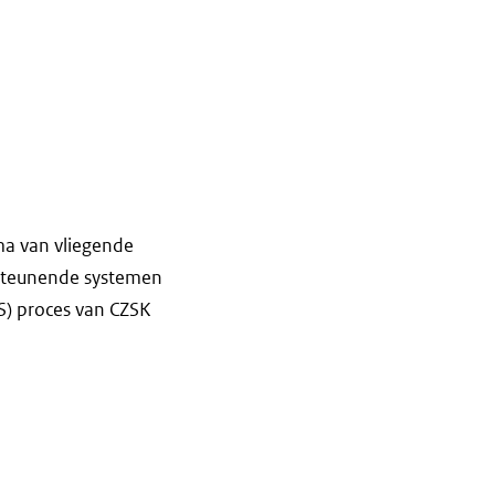
a van vliegende
rsteunende systemen
S) proces van CZSK