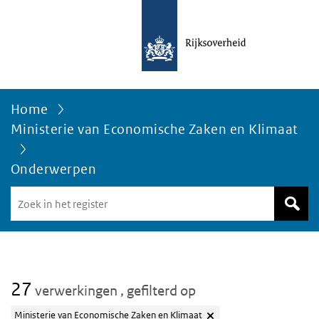
Home
Ministerie van Economische Zaken en Klimaat
Onderwerpen
Zoek
in
het
register
van
Avgregisterrijksoverheid.nl
27
verwerkingen
, gefilterd op
Ministerie van Economische Zaken en Klimaat