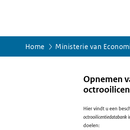
Home
Ministerie van Econom
Opnemen va
octrooilice
Hier vindt u een bes
octrooilicentiedatabank
i
doelen: