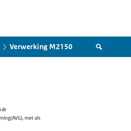
Zoek
Verwerking M2150
in
het
register
van
Avgregisterrijksoverheid.nl
n de
ming(AVG), met als