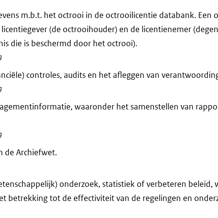
ns m.b.t. het octrooi in de octrooilicentie databank. Een oc
 licentiegever (de octrooihouder) en de licentienemer (degen
s die is beschermd door het octrooi).
g
anciële) controles, audits en het afleggen van verantwoording
g
agementinformatie, waaronder het samenstellen van rappo
g
 de Archiefwet.
tenschappelijk) onderzoek, statistiek of verbeteren beleid,
et betrekking tot de effectiviteit van de regelingen en onde
.