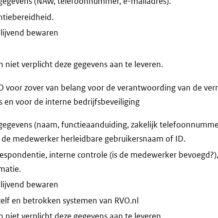
gegevens (NAW, telefoonnummer, e-mailadres).
ntiebereidheid.
blijvend bewaren
niet verplicht deze gegevens aan te leveren.
voor zover van belang voor de verantwoording van de verr
n voor de interne bedrijfsbeveiliging
egevens (naam, functieaanduiding, zakelijk telefoonnummer,
t de medewerker herleidbare gebruikersnaam of ID.
espondentie, interne controle (is de medewerker bevoegd?)
atie.
blijvend bewaren
zelf en betrokken systemen van RVO.nl
niet verplicht deze gegevens aan te leveren.