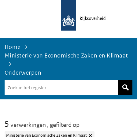
Home
Ministerie van Economische Zaken en Klimaat
Onderwerpen
Zoek
in
het
register
van
Avgregisterrijksoverheid.nl
5
verwerkingen
, gefilterd op
Ministerie van Economische Zaken en Klimaat