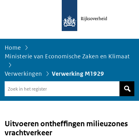
Home
Ministerie van Economische Zaken en Klimaat
Verwerkingen
Verwerking M1929
Zoek
in
het
register
van
Avgregisterrijksoverheid.nl
Uitvoeren ontheffingen milieuzones
vrachtverkeer