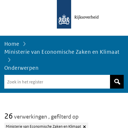
Home
Ministerie van Economische Zaken en Klimaat
Onderwerpen
Zoek
in
het
register
van
Avgregisterrijksoverheid.nl
26
verwerkingen
, gefilterd op
Ministerie van Economische Zaken en Klimaat