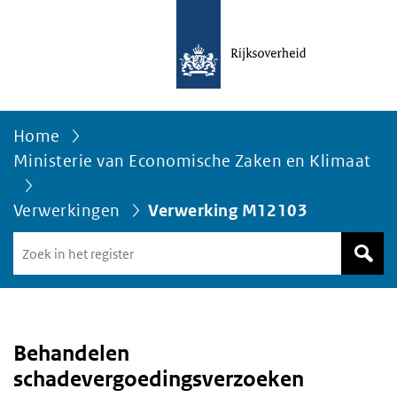
Home
Ministerie van Economische Zaken en Klimaat
Verwerkingen
Verwerking M12103
Zoek
in
het
register
van
Avgregisterrijksoverheid.nl
Behandelen
schadevergoedingsverzoeken