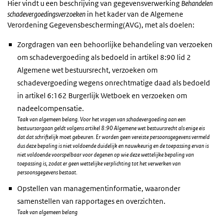
Hier vindt u een beschrijving van gegevensverwerking
Behandelen
schadevergoedingsverzoeken
in het kader van de Algemene
Verordening Gegevensbescherming(AVG), met als doelen:
Zorgdragen van een behoorlijke behandeling van verzoeken
om schadevergoeding als bedoeld in artikel 8:90 lid 2
Algemene wet bestuursrecht, verzoeken om
schadevergoeding wegens onrechtmatige daad als bedoeld
in artikel 6:162 Burgerlijk Wetboek en verzoeken om
nadeelcompensatie.
Taak van algemeen belang. Voor het vragen van schadevergoeding aan een
bestuursorgaan geldt volgens artikel 8:90 Algemene wet bestuursrecht als enige eis
dat dat schriftelijk moet gebeuren. Er worden geen vereiste persoonsgegevens vermeld
dus deze bepaling is niet voldoende duidelijk en nauwkeurig en de toepassing ervan is
niet voldoende voorspelbaar voor degenen op wie deze wettelijke bepaling van
toepassing is, zodat er geen wettelijke verplichting tot het verwerken van
persoonsgegevens bestaat.
Opstellen van managementinformatie, waaronder
samenstellen van rapportages en overzichten.
Taak van algemeen belang