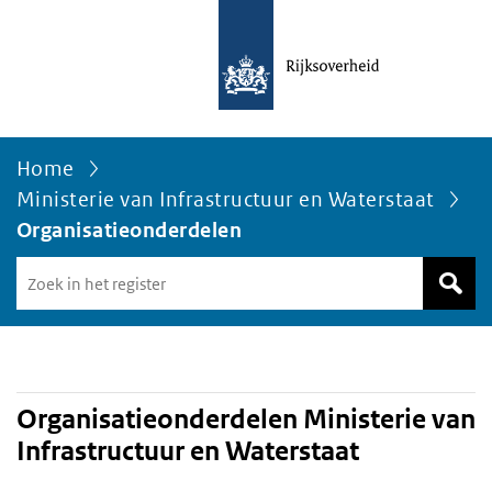
Home
Ministerie van Infrastructuur en Waterstaat
Organisatieonderdelen
Zoek
in
het
register
van
Avgregisterrijksoverheid.nl
Organisatieonderdelen Ministerie van
Infrastructuur en Waterstaat