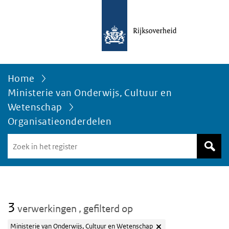
Home
Ministerie van Onderwijs, Cultuur en
Wetenschap
Organisatieonderdelen
Zoek
in
het
register
van
Avgregisterrijksoverheid.nl
3
verwerkingen
, gefilterd op
Ministerie van Onderwijs, Cultuur en Wetenschap