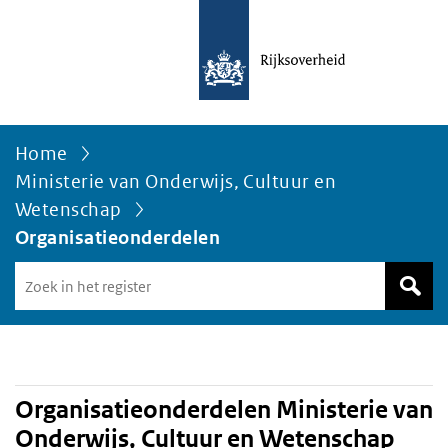
Home
Ministerie van Onderwijs, Cultuur en
Wetenschap
Organisatieonderdelen
Zoek
in
het
register
van
Avgregisterrijksoverheid.nl
Organisatieonderdelen Ministerie van
Onderwijs, Cultuur en Wetenschap