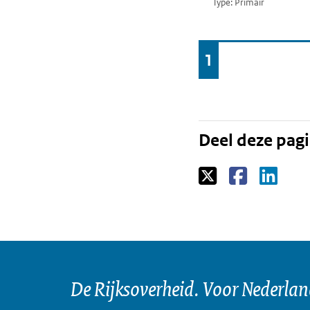
Type: Primair
Ga
1
Pagina
naar
Deel deze pag
De Rijksoverheid. Voor Nederla