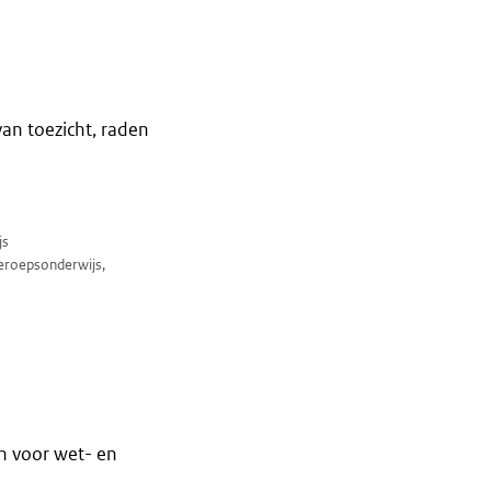
an toezicht, raden
js
Beroepsonderwijs,
n voor wet- en