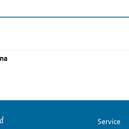
ina
nd
Service