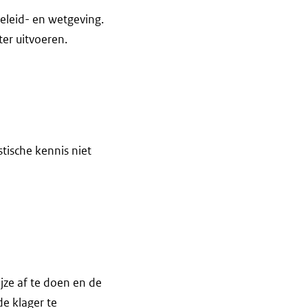
leid- en wetgeving.
er uitvoeren.
tische kennis niet
ze af te doen en de
e klager te