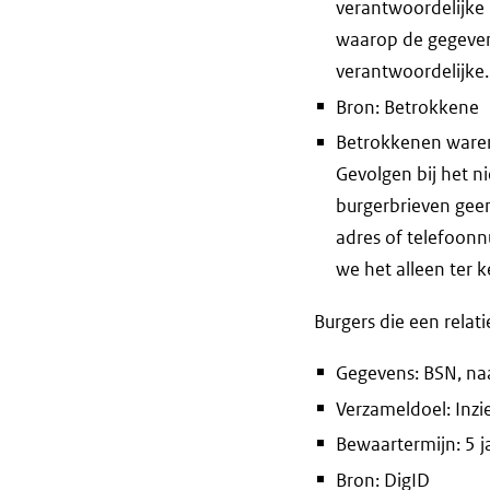
verantwoordelijke
waarop de gegeven
verantwoordelijke.
Bron: Betrokkene
Betrokkenen waren 
Gevolgen bij het n
burgerbrieven gee
adres of telefoon
we het alleen ter
Burgers die een rela
Gegevens: BSN, n
Verzameldoel: Inzi
Bewaartermijn: 5 j
Bron: DigID