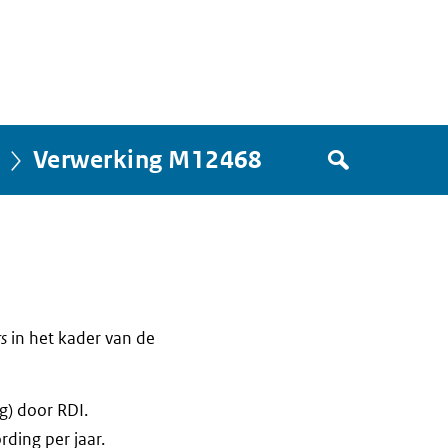
Zoek
Verwerking M12468
in
het
register
van
Avgregisterrijksoverheid.nl
rs
in het kader van de
g) door RDI.
ding per jaar.