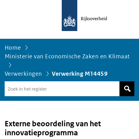
Home
Ministerie van Economische Zaken en Klimaat
Verwerkingen
Verwerking M14459
Zoek
in
het
register
van
Avgregisterrijksoverheid.nl
Externe beoordeling van het
innovatieprogramma