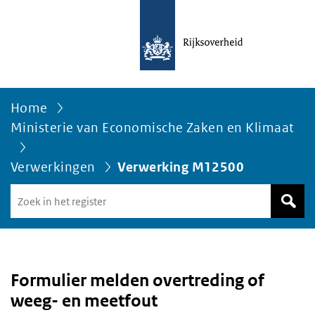
Home
Ministerie van Economische Zaken en Klimaat
Verwerkingen
Verwerking M12500
Zoek
in
het
register
van
Avgregisterrijksoverheid.nl
Formulier melden overtreding of
weeg- en meetfout