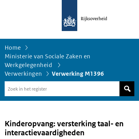
Home
Ministerie van Sociale Zaken en
Werkgelegenheid
Verwerkingen
Verwerking M1396
Zoek
in
het
register
van
Avgregisterrijksoverheid.nl
Kinderopvang: versterking taal- en
interactievaardigheden