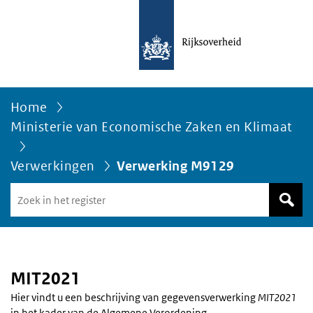
Home
Ministerie van Economische Zaken en Klimaat
Verwerkingen
Verwerking M9129
Zoek
in
het
register
van
Avgregisterrijksoverheid.nl
MIT2021
Hier vindt u een beschrijving van gegevensverwerking
MIT2021
in het kader van de Algemene Verordening