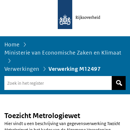
Home
Ministerie van Economische Zaken en Klimaat
Verwerkingen
Verwerking M12497
Zoek
in
het
register
van
Avgregisterrijksoverheid.nl
Toezicht Metrologiewet
Hier vindt u een beschrijving van gegevensverwerking
Toezicht
Metrologiewet
in het kader van de Algemene Verordening