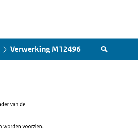
Zoek
Verwerking M12496
in
het
register
van
Avgregisterrijksoverheid.nl
ader van de
n worden voorzien.