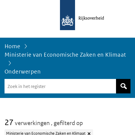
Home
Ministerie van Economische Zaken en Klimaat
Onderwerpen
Zoek
in
het
register
van
Avgregisterrijksoverheid.nl
27
verwerkingen
, gefilterd op
Ministerie van Economische Zaken en Klimaat