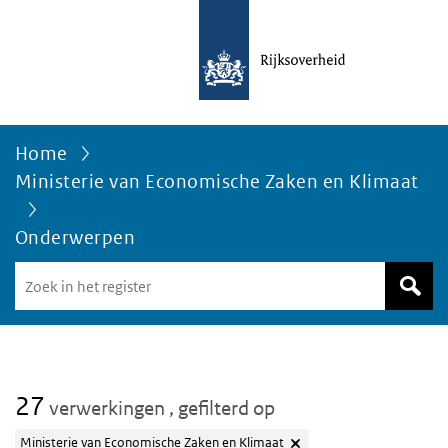
Home
Ministerie van Economische Zaken en Klimaat
Onderwerpen
Zoek
in
het
register
van
Avgregisterrijksoverheid.nl
27
verwerkingen
, gefilterd op
Ministerie van Economische Zaken en Klimaat