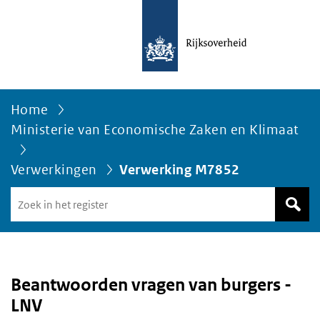
Home
Ministerie van Economische Zaken en Klimaat
Verwerkingen
Verwerking M7852
Zoek
in
het
register
van
Avgregisterrijksoverheid.nl
Beantwoorden vragen van burgers -
LNV