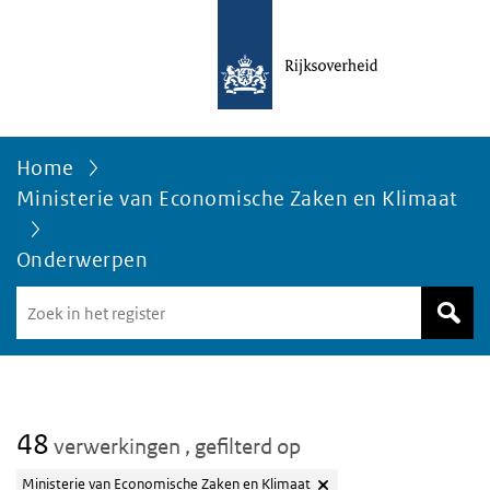
Home
Ministerie van Economische Zaken en Klimaat
Onderwerpen
Zoek
in
het
register
van
Avgregisterrijksoverheid.nl
48
verwerkingen
, gefilterd op
Ministerie van Economische Zaken en Klimaat