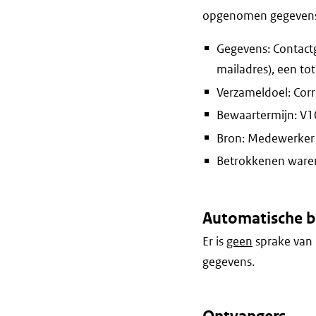
opgenomen gegevens e
Gegevens: Contactg
mailadres), een to
Verzameldoel: Cor
Bewaartermijn: V10 
Bron: Medewerker 
Betrokkenen waren 
Automatische b
Er is
geen
sprake van 
gegevens.