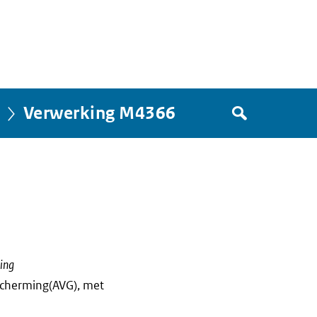
Zoek
Verwerking M4366
in
het
register
van
Avgregisterrijksoverheid.nl
ling
cherming(AVG), met