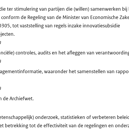
die ter stimulering van partijen die (willen) samenwerken bi
n conform de Regeling van de Minister van Economische Za
305, tot vaststelling van regels inzake innovatiesubsidie
jecten.
g
anciële) controles, audits en het afleggen van verantwoording
g
agementinformatie, waaronder het samenstellen van rappo
g
 de Archiefwet.
tenschappelijk) onderzoek, statistieken of verbeteren bele
et betrekking tot de effectiviteit van de regelingen en onde