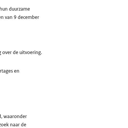
j hun duurzame
ken van 9 december
 over de uitvoering.
rtages en
id, waaronder
rzoek naar de