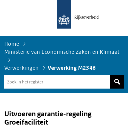
Home
Ministerie van Economische Zaken en Klimaat
Verwerkingen
Verwerking M2346
Zoek
in
het
register
van
Avgregisterrijksoverheid.nl
Uitvoeren garantie-regeling
Groeifaciliteit