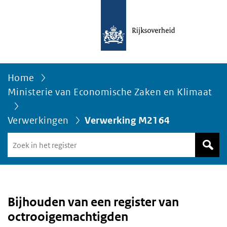
Home
Ministerie van Economische Zaken en Klimaat
Verwerkingen
Verwerking M2164
Zoek
in
het
register
van
Avgregisterrijksoverheid.nl
Bijhouden van een register van
octrooigemachtigden