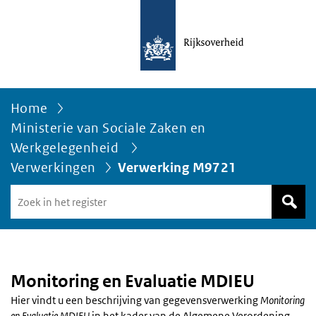
Home
Ministerie van Sociale Zaken en
Werkgelegenheid
Verwerkingen
Verwerking M9721
Zoek
in
het
register
van
Avgregisterrijksoverheid.nl
Monitoring en Evaluatie MDIEU
Hier vindt u een beschrijving van gegevensverwerking
Monitoring
en Evaluatie MDIEU
in het kader van de Algemene Verordening