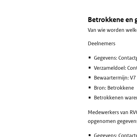
Betrokkene en 
Van wie worden welke
Deelnemers
Gegevens: Contact
Verzameldoel: Con
Bewaartermijn: V7 j
Bron: Betrokkene
Betrokkenen waren 
Medewerkers van RVO 
opgenomen gegevens e
Gegevens: Contactg