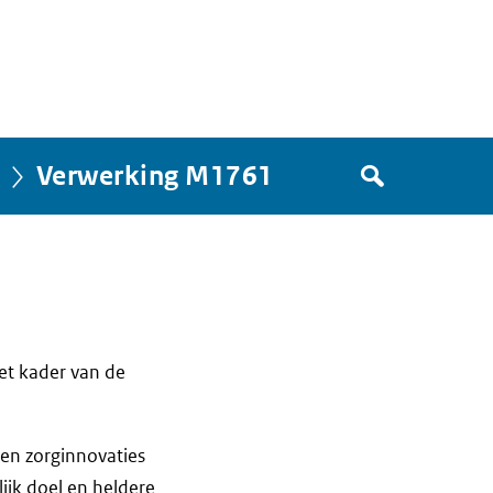
Zoek
Verwerking M1761
in
het
register
van
Avgregisterrijksoverheid.nl
et kader van de
en zorginnovaties
ijk doel en heldere