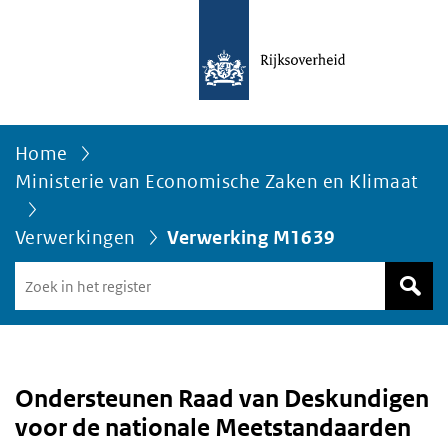
Home
Ministerie van Economische Zaken en Klimaat
Verwerkingen
Verwerking M1639
Zoek
in
het
register
van
Avgregisterrijksoverheid.nl
Ondersteunen Raad van Deskundigen
voor de nationale Meetstandaarden