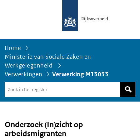
Home
Ministerie van Sociale Zaken en
Werkgelegenheid
Verwerkingen
Verwerking M13033
Zoek
in
het
register
van
Avgregisterrijksoverheid.nl
Onderzoek (In)zicht op
arbeidsmigranten