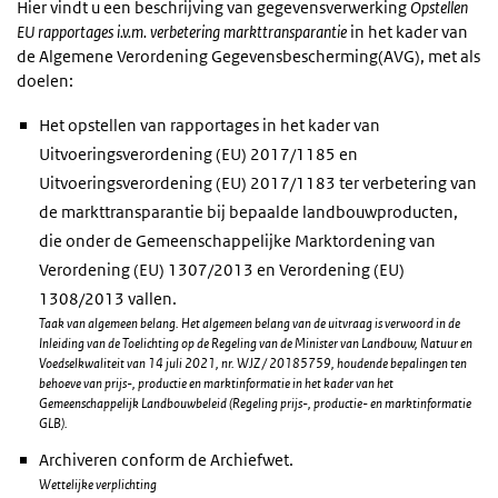
Hier vindt u een beschrijving van gegevensverwerking
Opstellen
EU rapportages i.v.m. verbetering markttransparantie
in het kader van
de Algemene Verordening Gegevensbescherming(AVG), met als
doelen:
Het opstellen van rapportages in het kader van
Uitvoeringsverordening (EU) 2017/1185 en
Uitvoeringsverordening (EU) 2017/1183 ter verbetering van
de markttransparantie bij bepaalde landbouwproducten,
die onder de Gemeenschappelijke Marktordening van
Verordening (EU) 1307/2013 en Verordening (EU)
1308/2013 vallen.
Taak van algemeen belang. Het algemeen belang van de uitvraag is verwoord in de
Inleiding van de Toelichting op de Regeling van de Minister van Landbouw, Natuur en
Voedselkwaliteit van 14 juli 2021, nr. WJZ / 20185759, houdende bepalingen ten
behoeve van prijs-, productie en marktinformatie in het kader van het
Gemeenschappelijk Landbouwbeleid (Regeling prijs-, productie- en marktinformatie
GLB).
Archiveren conform de Archiefwet.
Wettelijke verplichting