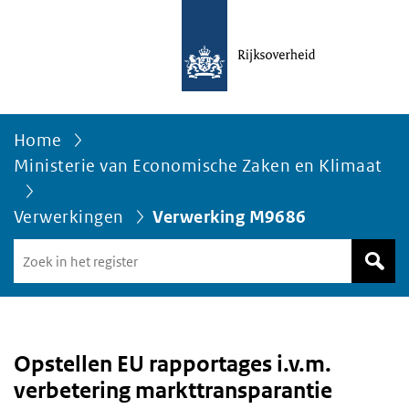
Home
Ministerie van Economische Zaken en Klimaat
Verwerkingen
Verwerking M9686
Zoek
in
het
register
van
Avgregisterrijksoverheid.nl
Opstellen EU rapportages i.v.m.
verbetering markttransparantie