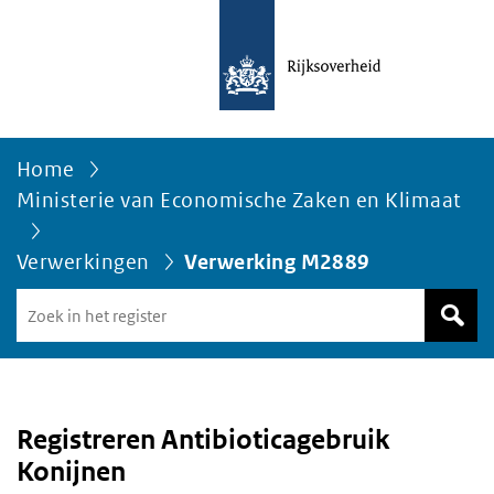
Home
Ministerie van Economische Zaken en Klimaat
Verwerkingen
Verwerking M2889
Zoek
in
het
register
van
Avgregisterrijksoverheid.nl
Registreren Antibioticagebruik
Konijnen