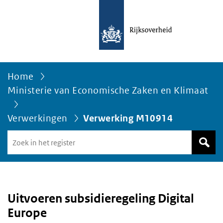
Home
Ministerie van Economische Zaken en Klimaat
Verwerkingen
Verwerking M10914
Zoek
in
het
register
van
Avgregisterrijksoverheid.nl
Uitvoeren subsidieregeling Digital
Europe