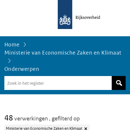
Home
Ministerie van Economische Zaken en Klimaat
Onderwerpen
Zoek
in
het
register
van
Avgregisterrijksoverheid.nl
48
verwerkingen
, gefilterd op
Ministerie van Economische Zaken en Klimaat