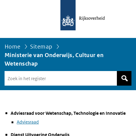
Home
Sitemap
Ministerie van Onderwijs, Cultuur en
Wetenschap
Zoek
in
het
register
van
Avgregisterrijksoverheid.nl
Adviesraad voor Wetenschap, Technologie en Innovatie
Adviesraad
Dienst Uitvoering Onderwijs